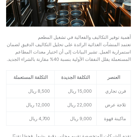
أهمية توفير التكاليف والفعالية في تشغيل المطعم
تعتمد المنشآت الغذائية الرائدة على تحليل التكاليف الدقيق لضمان
استمرارية العمل. تشير البيانات إلى أن اختيار معدات المطاعم
المستعملة يقلل النفقات الأولية بنسبة 40% مقارنة بالشراء الجديد.
العنصر
التكلفة الجديدة
التكلفة المستعملة
فرن تجاري
15,000 ريال
8,500 ريال
ثلاجة عرض
22,000 ريال
12,000 ريال
ماكينة قهوة
9,000 ريال
4,700 ريال
تقدم الشركات المتخصصة تقييم مجاني دقيق يشمل فحصًا تقنيًا