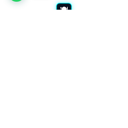
شراء معدات مطاعم بجدة
نشتري معدات المطاعم المستعملة بجدة. نشتري جميع أدوات
الكافيهات والمطابخ. نقدم لك أفضل الأسعار بالسوق. نوفر خدمة
الفك والنقل مجاناً. نضمن لك تقييماً عادلاً ودفع كاش فوري.
تقييم فوري ودفع كاش