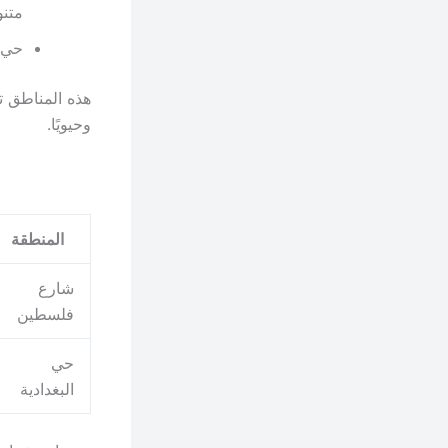
متنو
حي ا
هذه المناطق ت
وحيويًا.
المنطقة
شارع
فلسطين
حي
البغدادية