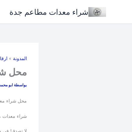
خطي
شراء معدات مطاعم جدة
لى
لمحتوى
المدونة
»
ارقا
محل شر
بواسطة
ابو محم
محل شراء مع
شراء معدات م