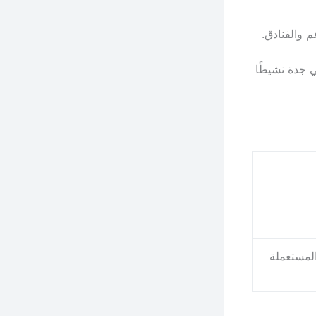
م والفنادق.
 جدة نشيطًا
لمستعملة