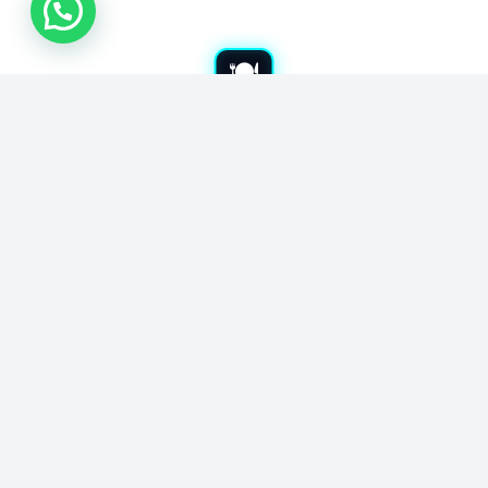
شراء معدات مطاعم بجدة
نشتري معدات المطاعم المستعملة بجدة. نشتري جميع أدوات
الكافيهات والمطابخ. نقدم لك أفضل الأسعار بالسوق. نوفر خدمة
الفك والنقل مجاناً. نضمن لك تقييماً عادلاً ودفع كاش فوري.