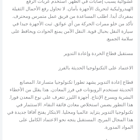
عشوائية يسبب إصابات في الظهر. استخدم عربات الرفع
الهيدروليكية لتحريك الأجهزة بأمان. لا تحاول رفع الأحمال الثقيلة
بمفردك أبدا. اطلب المساعدة من فريق عمل متمرس ومحترف.
تأكد من خلو ممرات الحركة من أي عوائق. ثبت الأجهزة جيدا في
سيارة النقل بحبال قوية. النقل الآمن يمنع الحوادث ويحافظ على
سلامة الجميع.
مستقبل قطاع الخردة وإعادة التدوير
الاعتماد على التكنولوجيا الحديثة بالفرز
قطاع إعادة التدوير يشهد تطورا تكنولوجيا متسارعا. المصانع
الحديثة تستخدم الروبوتات في فرز المعادن. هذا يقلل من الأخطاء
البشرية ويسرع الإنتاج. أجهزة الليزر تتعرف على نوع المعدن فورا.
هذا التطور يضمن استخلاص معادن فائقة النقاء. الاستثمار في
تكنولوجيا التدوير يتزايد عالميا ومحليا. الابتكار يفتح آفاقا جديدة في
هذا المجال المربح. المستقبل يتجه نحو الاعتماد الكامل على
المواد المدورة.