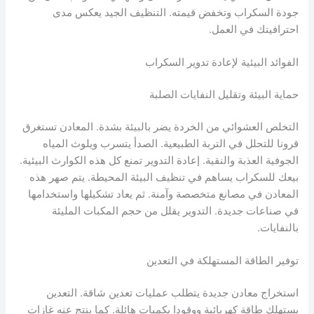
جودة السكراب وتخفض قيمته. التنظيف الجيد يعكس مدى
احترافيتك في العمل.
الفوائد البيئية لإعادة تدوير السكراب
حماية البيئة وتقليل النفايات الصلبة
التخلص العشوائي من الخردة يضر بالبيئة بشدة. المعادن تستغرق
قرونا للتحلل في التربة الطبيعية. الصدأ يتسرب ويلوث المياه
الجوفية العذبة والنقية. إعادة التدوير تمنع كل هذه الكوارث البيئية.
بيعك للسكراب يساهم في تنظيف البيئة المحيطة. يتم صهر هذه
المعادن في مصانع متخصصة وآمنة. ثم يعاد تشكيلها واستخدامها
في صناعات جديدة. التدوير يقلل من حجم المكبات المليئة
بالنفايات.
توفير الطاقة المستهلكة في التعدين
استخراج معادن جديدة يتطلب عمليات تعدين شاقة. التعدين
يستهلك طاقة كهربائية ووقودا بكميات هائلة. كما ينتج عنه غازات