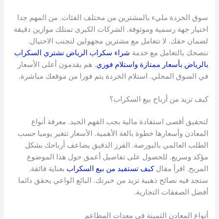
سوق الخردة مليء بالمشترين من مختلف الفئات. من المهم جدا
اختيار جهة رسمية وموثوقة. الشركات الكبرى تمتلك موازين دقيقة
لضمان حقك. لا تتعامل مع مشترين مجهولين لتجنب الاحتيال.
ننصحك بالتعامل مع خدمة
شراء سكراب الرياض نشتري السكراب
بالرياض بأسعار ممتازة واستلام فوري
. هم يقدمون أعلى الأسعار
في السوق المحلي. استلام الخردة يتم فورا من موقعك مباشرة.
كيف تزيد من أرباح بيع السكراب؟
لتحقيق أقصى استفادة مالية يجب الفهم الجيد. معرفة أنواع
المعادن وأسعارها خطوة بالغة الأهمية. الأسعار تتغير يوميا حسب
الطلب العالمي بالبورصة. الفرز الدقيق يضاعف أرباحك بشكل
مؤكد وسريع. للحصول على تفاصيل أعمق حول هذا الموضوع
المربح. اقرأ مقال
كيف تستفيد من بيع السكراب
بعناية فائقة.
ستجد فيه نصائح ذهبية تزيد من خبرتك. البائع الواعي يحقق دائما
أفضل الصفقات التجارية.
أنواع المعادن الثمينة في معدات المطاعم