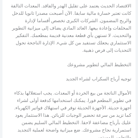
الاقتصاد الحديث يعتمد على تقليل الهدر والفاقد. المعدات التالفة
كانت تعتبر خسارة مالية سابقا. الآن أصبحت مصدرا ثانويا للدخل
والربح المضمون. الشركات الكبرى تخصص أقساما لإدارة
المخلفات وإعادة بيعها. العائد المادي يضاف إلى ميزانية التطوير
والتحديث. لا تستهن بأي قطعة معدنية قديمة بمطعمك. التفكير
الاستثماري يجعلك تستفيد من كل شيء. الإدارة الناجحة تحول
التحديات إلى فرص ذهبية.
التخطيط المالي لتطوير مشروعك
توجيه أرباح السكراب لشراء الجديد
الأموال الناتجة من بيع الخردة أو المعدات. يجب استغلالها بذكاء
في تطوير المطعم فورا. يمكنك استخدامها كدفعة أولى لشراء
أجهزة حديثة. الأجهزة الحديثة توفر في استهلاك فواتير الكهرباء.
كما تزيد من سرعة تحضير الوجبات للزبائن. هذا الاستثمار يعود
عليك بأرباح مضاعفة لاحقا. التخطيط المالي السليم يضمن
استمرارية نجاح مشروعك. ضع ميزانية واضحة لعملية التجديد
والتطوير المستمر.