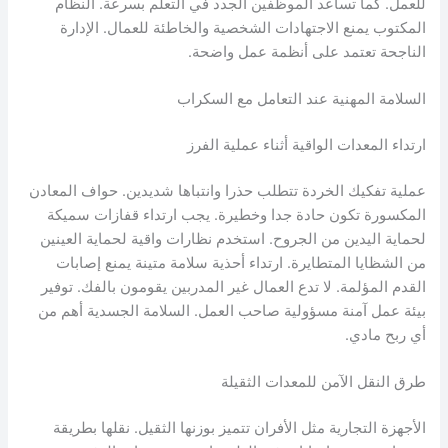
للعمل. كما تساعد الموظفين الجدد في التعلم بسرعة. النظام
المكتوب يمنع الاجتهادات الشخصية والخاطئة للعمال. الإدارة
الناجحة تعتمد على أنظمة عمل واضحة.
السلامة المهنية عند التعامل مع السكراب
ارتداء المعدات الواقية أثناء عملية الفرز
عملية تفكيك الخردة تتطلب حذرا وانتباها شديدين. حواف المعادن
المكسورة تكون حادة جدا وخطيرة. يجب ارتداء قفازات سميكة
لحماية اليدين من الجروح. استخدم نظارات واقية لحماية العينين
من الشظايا المتطايرة. ارتداء أحذية سلامة متينة يمنع إصابات
القدم المؤلمة. لا تدع العمال غير المدربين يقومون بالفك. توفير
بيئة عمل آمنة مسؤولية صاحب العمل. السلامة الجسدية أهم من
أي ربح مادي.
طرق النقل الآمن للمعدات الثقيلة
الأجهزة التجارية مثل الأفران تتميز بوزنها الثقيل. نقلها بطريقة