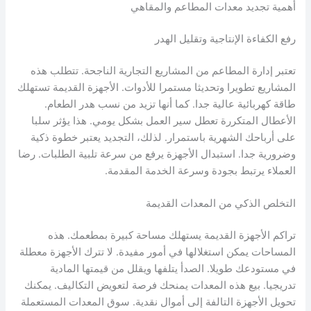
أهمية تجديد معدات المطاعم والمقاهي
رفع الكفاءة الإنتاجية وتقليل الهدر
تعتبر إدارة المطاعم من المشاريع التجارية الناجحة. تتطلب هذه
المشاريع تطويرا وتحديثا مستمرا للأدوات. الأجهزة القديمة تستهلك
طاقة كهربائية عالية جدا. كما أنها تزيد من نسب هدر الطعام.
الأعطال المتكررة تعطل سير العمل بشكل يومي. هذا يؤثر سلبا
على أرباحك الشهرية باستمرار. لذلك، التجديد يعتبر خطوة ذكية
وضرورية جدا. استبدال الأجهزة يرفع من سرعة تلبية الطلبات. رضا
العملاء يرتبط بجودة وسرعة الخدمة المقدمة.
التخلص الذكي من المعدات القديمة
تراكم الأجهزة القديمة يستهلك مساحة كبيرة بمطعمك. هذه
المساحات يمكن استغلالها في أمور مفيدة. لا تترك الأجهزة معطلة
في مستودعك طويلا. الصدأ يتلفها ويقلل من قيمتها المادية
تدريجيا. بيع هذه المعدات يمنحك فرصة لتعويض التكاليف. يمكنك
تحويل الأجهزة التالفة إلى أموال نقدية. سوق المعدات المستعملة