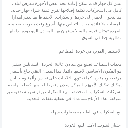
ليس كل جهاز قديم يمكن إعادة بيعه. بعض الأجهزة تتعرض لتلف
كامل في المحركات. تكلفة إصلاحها تفوق قيمة شراء جهاز جديد.
هنا يتحول الجهاز إلى خردة أو سكراب. الاحتفاظ بها يعتبر إهدارا
للمساحة بلا فائدة. يجب التخلص منها بأسرع وقت بطريقة صحيحة.
الخردة تمتلك قيمة مالية لا يستهان بها. المعادن الموجودة بداخلها
مطلوبة جدا في السوق.
الاستثمار المربح في خردة المطاعم
معدات المطاعم تصنع من معادن عالية الجودة. الستانلس ستيل
هو المكون الأساسي لأغلبها دائما. هذا المعدن النقي يباع بأسعار
مرتفعة وممتازة. كما تحتوي الثلاجات على نحاس وألمنيوم خالص.
يمكنك تفكيك الأجهزة لبيع كل معدن منفردا. أو بيعها كقطعة واحدة
لشركات السكراب المتخصصة. بيع السكراب يوفر سيولة نقدية غير
متوقعة. هذه الأرباح تساعدك في تغطية نفقات التجديد.
بيع السكراب في العاصمة بخطوات سهلة
اختيار الشريك الأمثل لبيع الخردة