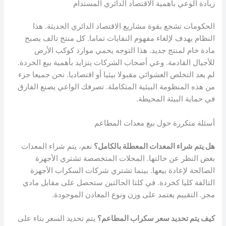
زيادة الوعي بأهمية الاقتصاد الدائري المستدام
الحكومات تشجع بقوة مشاريع الاقتصاد الدائري الحديثة. هذا
النظام يهدف لإلغاء مفهوم النفايات تماما. كل منتج تالف يصبح
مادة خام لمنتج جديد. هذا التوجه يحمي موارد كوكب الأرض
للأجيال القادمة. وعي أصحاب الشركات يتزايد بأهمية بيع الخردة.
لم يعد التخلص العشوائي مقبولا بيئيا أو اقتصاديا. نحن جميعا جزء
من هذه المنظومة البيئية المتكاملة. تصرفك الواعي يصنع الفارق
في حماية البيئة المحيطة.
أسئلة متكررة حول بيع معدات المطاعم
هل يتم شراء المعدات المعطلة بالكامل؟
نعم، يتم شراء المعدات
بغض النظر عن حالتها. المحلات المتخصصة تشتري الأجهزة
الصالحة لإعادة بيعها. بينما تشتري شركات السكراب الأجهزة
التالفة كليا كخردة. في كلتا الحالتين ستحصل على مقابل مادي
مجز. التقييم يعتمد على وزن ونوع المعادن الموجودة.
كيف يتم تحديد سعر سكراب المطاعم؟
يتم تحديد السعر بناء على