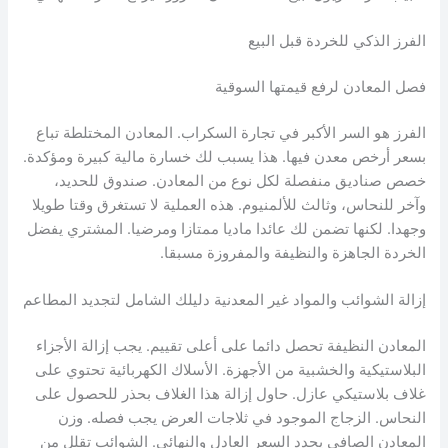
الفرز الذكي للخردة قبل البيع
فصل المعادن لرفع قيمتها السوقية
الفرز هو السر الأكبر في تجارة السكراب. المعادن المختلطة تباع
بسعر أرخص معدن فيها. هذا يسبب لك خسارة مالية كبيرة ومؤكدة.
خصص صناديق منفصلة لكل نوع من المعادن. صندوق للحديد،
وآخر للنحاس، وثالث للألمنيوم. هذه العملية لا تستغرق وقتا طويلا
وجهدا. لكنها تضمن لك عائدا ماديا ممتازا ومرضيا. المشتري يفضل
الخردة الجاهزة والنظيفة والمفروزة مسبقا.
إزالة الشوائب والمواد غير المعدنية دليلك الشامل لتجديد المطاعم
المعادن النظيفة تحصل دائما على أعلى تقييم. يجب إزالة الأجزاء
البلاستيكية والخشبية من الأجهزة. الأسلاك الكهربائية تحتوي على
غلاف بلاستيكي عازل. حاول إزالة هذا الغلاف بحذر للحصول على
النحاس. الزجاج الموجود في ثلاجات العرض يجب فصله. وزن
المعادن الصافي يحدد السعر العادل والنهائي. الشوائب تقلل من