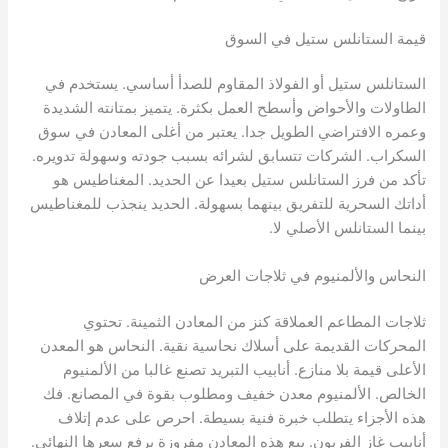
قيمة الستانلس ستيل في السوق
الستانلس ستيل أو الفولاذ المقاوم للصدأ أساسي. يستخدم في
الطاولات والأحواض وأسطح العمل بكثرة. يتميز بمتانته الشديدة
وعمره الافتراضي الطويل جدا. يعتبر من أغلى المعادن في سوق
السكراب. الشركات تتسابق لشرائه بسبب جودته وسهولة تدويره.
تأكد من فرز الستانلس ستيل بعيدا عن الحديد. المغناطيس هو
أداتك السحرية للتفريق بينهما بسهولة. الحديد ينجذب للمغناطيس
بينما الستانلس الأصلي لا.
النحاس والألمنيوم في ثلاجات العرض
ثلاجات المطاعم العملاقة كنز من المعادن الثمينة. تحتوي
المحركات القديمة على أسلاك نحاسية نقية. النحاس هو المعدن
الأعلى قيمة بلا منازع. أنابيب التبريد تصنع غالبا من الألمنيوم
الخالص. الألمنيوم معدن خفيف ومطلوب بقوة في المصانع. فك
هذه الأجزاء يتطلب خبرة فنية بسيطة. احرص على عدم إتلاف
أنابيب غاز الفريون. بيع هذه المعادن مفروزة يرفع سعرها النهائي.