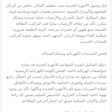
قبل وصول الأجهزة الجديدة يجب تنظيف المكان. تخلص من أي آثار
للشحوم والأوساخ القديمة. استخدم معقمات قوية ومناسبة لبيئة
عمل المطابخ. اغسل الجدران والأرضيات بعناية شديدة وبشكل
متكرر. تأكد من جفاف الأرضيات تماما قبل التركيب. النظافة
العميقة تمنع ظهور أي حشرات مزعجة. البيئة النظيفة ضرورية
لسلامة الغذاء وصحة الزبائن. التجهيز الجيد يسهل عملية التركيب
للمعدات الجديدة.
فحص التمديدات الكهربائية وشبكة السباكة
دليلك الشامل لتجديد المطاعم الأجهزة الحديثة قد تحتاج
لمواصفات كهربائية خاصة. افحص اللوحة الكهربائية الرئيسية
للتأكد من تحملها. قد تحتاج لزيادة الأحمال لتجنب أي أعطال. راجع
تمديدات المياه والصرف الخاصة بالأحواض وغسالات الأطباق.
إصلاح التسربات يمنع تلف الأجهزة الجديدة وتآكلها. تأكد من وجود
تهوية كافية للمعدات الحرارية. التأسيس السليم يضمن لك راحة
البال والأمان. السلامة تسبق أي اعتبار آخر في المطاعم.