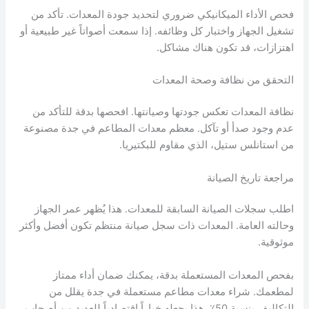
فحص الأداء الميكانيكي ضروري لتحديد جودة المعدات. تأكد من
تشغيل الجهاز واختبار كل وظائفه. إذا سمعت أصواتاً غير طبيعية أو
اهتزازات، قد تكون هناك مشاكل.
التحقق من نظافة وصحة المعدات
نظافة المعدات تعكس جودتها وصيانتها. افحصها بدقة للتأكد من
عدم وجود صدأ أو تآكل. معظم معدات المطاعم في جدة مصنوعة
من استانلس ستيل، الذي مقاوم للبكتيريا.
مراجعة تاريخ الصيانة
اطلب سجلات الصيانة السابقة للمعدات. هذا يُظهر عمر الجهاز
وحالته العامة. المعدات ذات سجل صيانة منتظم تكون أفضل وأكثر
موثوقية.
بفحص المعدات المستعملة بدقة، يمكنك ضمان أداء ممتاز
لمطعمك. شراء معدات مطاعم مستعملة في جدة يقلل من
التكاليف بنسبة 50٪. هذا يجعله خياراً اقتصادياً للعديد من أصحاب