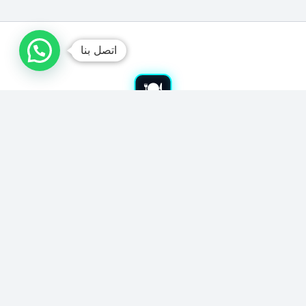
اتصل بنا
شراء معدات مطاعم بجدة
نشتري معدات المطاعم المستعملة بجدة. نشتري جميع أدوات
الكافيهات والمطابخ. نقدم لك أفضل الأسعار بالسوق. نوفر خدمة
الفك والنقل مجاناً. نضمن لك تقييماً عادلاً ودفع كاش فوري.